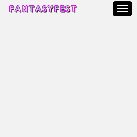
Kαζίνο
Slots
Palace
καζίνο
Τα
καλύτερα
καζίνο
στην
Ελλάδα